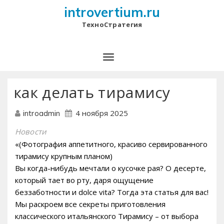
introvertium.ru
ТехноСтратегия
как делать тирамису
4 ноября 2025
introadmin
Новости
«(Фотография аппетитного, красиво сервированного
тирамису крупным планом)
Вы когда-нибудь мечтали о кусочке рая? О десерте,
который тает во рту, даря ощущение
беззаботности и dolce vita? Тогда эта статья для вас!
Мы раскроем все секреты приготовления
классического итальянского Тирамису – от выбора