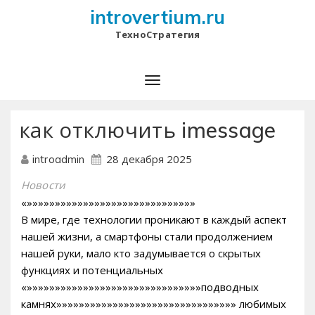
introvertium.ru
ТехноСтратегия
как отключить imessage
28 декабря 2025
introadmin
Новости
«»»»»»»»»»»»»»»»»»»»»»»»»»»»»»»
В мире, где технологии проникают в каждый аспект
нашей жизни, а смартфоны стали продолжением
нашей руки, мало кто задумывается о скрытых
функциях и потенциальных
«»»»»»»»»»»»»»»»»»»»»»»»»»»»»»»»подводных
камнях»»»»»»»»»»»»»»»»»»»»»»»»»»»»»»»» любимых