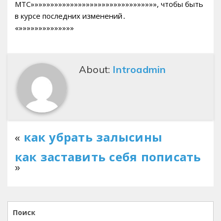
МТС»»»»»»»»»»»»»»»»»»»»»»»»»»»»»»»», чтобы быть
в курсе последних изменений․
«»»»»»»»»»»»»»»
About:
Introadmin
«
как убрать залысины
как заставить себя пописать
»
Поиск