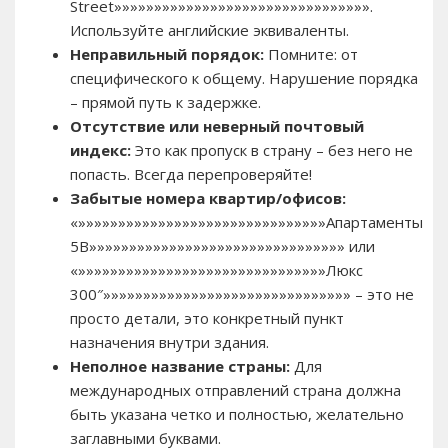
Street»»»»»»»»»»»»»»»»»»»»»»»»»»»»»»»».
Используйте английские эквиваленты.
Неправильный порядок:
Помните: от
специфического к общему. Нарушение порядка
– прямой путь к задержке.
Отсутствие или неверный почтовый
индекс:
Это как пропуск в страну – без него не
попасть. Всегда перепроверяйте!
Забытые номера квартир/офисов:
«»»»»»»»»»»»»»»»»»»»»»»»»»»»»»»»Апартаменты
5B»»»»»»»»»»»»»»»»»»»»»»»»»»»»»»»» или
«»»»»»»»»»»»»»»»»»»»»»»»»»»»»»»»Люкс
300″»»»»»»»»»»»»»»»»»»»»»»»»»»»»»»» – это не
просто детали, это конкретный пункт
назначения внутри здания.
Неполное название страны:
Для
международных отправлений страна должна
быть указана четко и полностью, желательно
заглавными буквами.