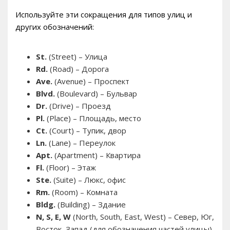
Используйте эти сокращения для типов улиц и
других обозначений:
St.
(Street) – Улица
Rd.
(Road) – Дорога
Ave.
(Avenue) – Проспект
Blvd.
(Boulevard) – Бульвар
Dr.
(Drive) – Проезд
Pl.
(Place) – Площадь, место
Ct.
(Court) – Тупик, двор
Ln.
(Lane) – Переулок
Apt.
(Apartment) – Квартира
Fl.
(Floor) – Этаж
Ste.
(Suite) – Люкс, офис
Rm.
(Room) – Комната
Bldg.
(Building) – Здание
N, S, E, W
(North, South, East, West) – Север, Юг,
Восток, Запад (для обозначения частей улицы)