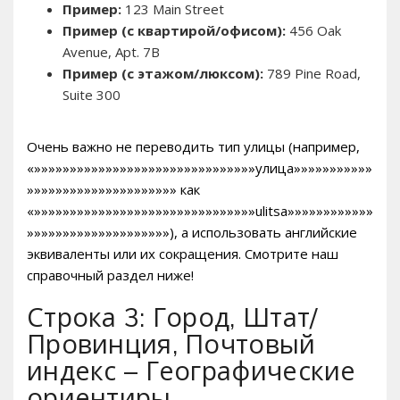
Пример:
123 Main Street
Пример (с квартирой/офисом):
456 Oak
Avenue, Apt. 7B
Пример (с этажом/люксом):
789 Pine Road,
Suite 300
Очень важно не переводить тип улицы (например,
«»»»»»»»»»»»»»»»»»»»»»»»»»»»»»»»улица»»»»»»»»»»»
»»»»»»»»»»»»»»»»»»»»» как
«»»»»»»»»»»»»»»»»»»»»»»»»»»»»»»»ulitsa»»»»»»»»»»»»
»»»»»»»»»»»»»»»»»»»»), а использовать английские
эквиваленты или их сокращения. Смотрите наш
справочный раздел ниже!
Строка 3: Город, Штат/
Провинция, Почтовый
индекс – Географические
ориентиры