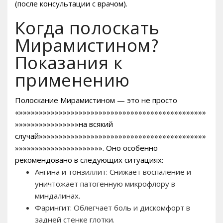
(после консультации с врачом).
Когда полоскать
Мирамистином?
Показания к
применению
Полоскание Мирамистином — это не просто
«»»»»»»»»»»»»»»»»»»»»»»»»»»»»»»»»»»»»»»»»»»»»»»»
»»»»»»»»»»»»»»»»на всякий
случай»»»»»»»»»»»»»»»»»»»»»»»»»»»»»»»»»»»»»»»»»»
»»»»»»»»»»»»»»»»»»»»»». Оно особенно
рекомендовано в следующих ситуациях:
Ангина и тонзиллит: Снижает воспаление и
уничтожает патогенную микрофлору в
миндалинах.
Фарингит: Облегчает боль и дискомфорт в
задней стенке глотки.