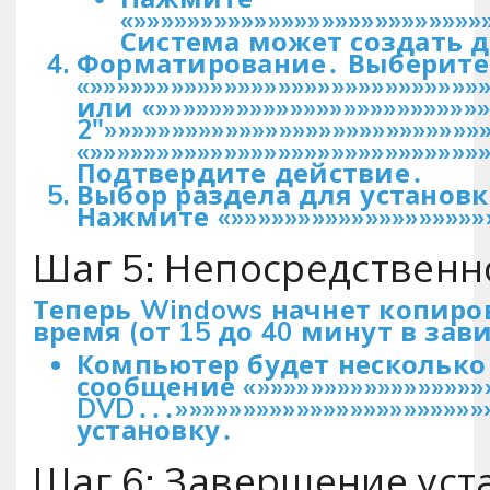
«»»»»»»»»»»»»»»»»»»»»»»»»»
Система может создать 
Форматирование․ Выберите 
«»»»»»»»»»»»»»»»»»»»»»»»»»»»»»
или «»»»»»»»»»»»»»»»»»»»»»»»»
2″»»»»»»»»»»»»»»»»»»»»»»»»»»
«»»»»»»»»»»»»»»»»»»»»»»»»»»»»»
Подтвердите действие․
Выбор раздела для установк
Нажмите «»»»»»»»»»»»»»»»»»»»»»
Шаг 5: Непосредственн
Теперь Windows начнет копиро
время (от 15 до 40 минут в зав
Компьютер будет несколько 
сообщение «»»»»»»»»»»»»»»»»»»»
DVD․․․»»»»»»»»»»»»»»»»»»»»»»
установку․
Шаг 6: Завершение уст