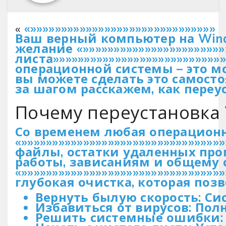
«
«»»»»»»»»»»»»»»»»»»»»»»»»»»»»»»
Ваш верный компьютер на Wind
желание «»»»»»»»»»»»»»»»»»»»»»»»
листа»»»»»»»»»»»»»»»»»»»»»»»»»»
операционной системы – это м
вы можете сделать это самосто
за шагом расскажем, как переу
Почему переустановка 
Со временем любая операционн
«»»»»»»»»»»»»»»»»»»»»»»»»»»»»»»»»
файлы, остатки удаленных прог
работы, зависаниям и общему 
«»»»»»»»»»»»»»»»»»»»»»»»»»»»»»»»»
глубокая очистка, которая позв
Вернуть былую скорость: Сис
Избавиться от вирусов: По
Решить системные ошибки: 