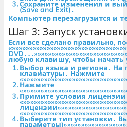
Сохраните изменения и вый
(Save and Exit)․
Компьютер перезагрузится и те
Шаг 3: Запуск установк
Если все сделано правильно, п
«»»»»»»»»»»»»»»»»»»»»»»»»»»»»»»»»
DVD․․․»»»»»»»»»»»»»»»»»»»»»»»»
любую клавишу, чтобы начать 
Выбор языка и региона․ На 
клавиатуры․ Нажмите
«»»»»»»»»»»»»»»»»»»»»»»»»»»»»»
Нажмите
«»»»»»»»»»»»»»»»»»»»»»»»»»»»»»
Примите условия лицензии․
«»»»»»»»»»»»»»»»»»»»»»»»»»»»»
лицензии»»»»»»»»»»»»»»»»»»»»
«»»»»»»»»»»»»»»»»»»»»»»»»»»»»»
Выберите тип установки․ Выб
параметры)»»»»»»»»»»»»»»»»»»