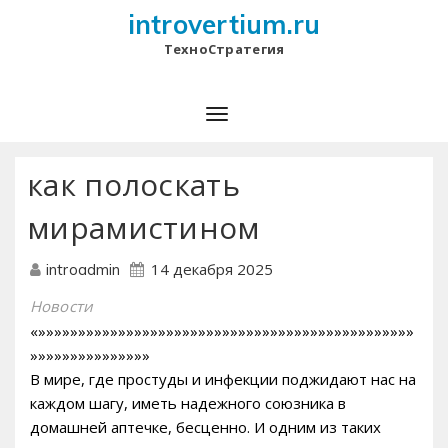
introvertium.ru
ТехноСтратегия
как полоскать
мирамистином
14 декабря 2025
introadmin
Новости
«»»»»»»»»»»»»»»»»»»»»»»»»»»»»»»»»»»»»»»»»»»»»»»»
»»»»»»»»»»»»»»»
В мире, где простуды и инфекции поджидают нас на
каждом шагу, иметь надежного союзника в
домашней аптечке, бесценно. И одним из таких