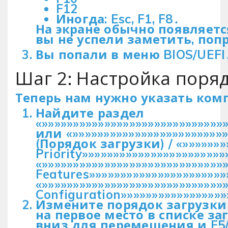
F12
Иногда: Esc, F1, F8․
На экране обычно появляетс
вы не успели заметить, по
Вы попали в меню BIOS/UEFI
Шаг 2: Настройка поряд
Теперь нам нужно указать комп
Найдите раздел
«»»»»»»»»»»»»»»»»»»»»»»»»»»»»»
или «»»»»»»»»»»»»»»»»»»»»»»»»»
(Порядок загрузки) / «»»»»»»»»
Priority»»»»»»»»»»»»»»»»»»»»»
«»»»»»»»»»»»»»»»»»»»»»»»»»»»»»
Features»»»»»»»»»»»»»»»»»»»»»»
«»»»»»»»»»»»»»»»»»»»»»»»»»»»»»
Configuration»»»»»»»»»»»»»»»»»
Измените порядок загрузки
на первое место в списке з
вниз для перемещения и F5/