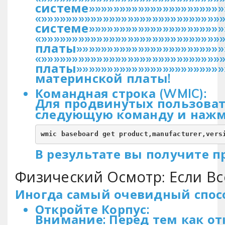
системе»»»»»»»»»»»»»»»»»»»»»»
«»»»»»»»»»»»»»»»»»»»»»»»»»»»»»
системе»»»»»»»»»»»»»»»»»»»»»»
«»»»»»»»»»»»»»»»»»»»»»»»»»»»»
платы»»»»»»»»»»»»»»»»»»»»»»»»
«»»»»»»»»»»»»»»»»»»»»»»»»»»»»
платы»»»»»»»»»»»»»»»»»»»»»»»
материнской платы!
Командная строка (WMIC):
Для продвинутых пользоват
следующую команду и нажми
wmic baseboard get product,manufacturer,vers
В результате вы получите 
Физический Осмотр: Если Вс
Иногда самый очевидный способ
Откройте Корпус:
Внимание: Перед тем как о