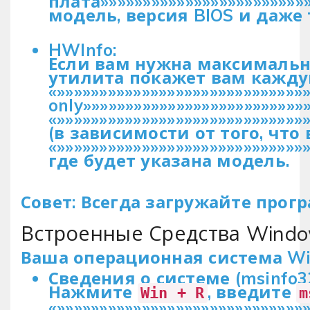
плата»»»»»»»»»»»»»»»»»»»»»»»
модель, версия BIOS и даже
HWInfo:
Если вам нужна максимальн
утилита покажет вам кажду
«»»»»»»»»»»»»»»»»»»»»»»»»»»»»
only»»»»»»»»»»»»»»»»»»»»»»»»»»
«»»»»»»»»»»»»»»»»»»»»»»»»»»»»»
(в зависимости от того, что
«»»»»»»»»»»»»»»»»»»»»»»»»»»»»»
где будет указана модель.
Совет: Всегда загружайте про
Встроенные Средства Windo
Ваша операционная система Wi
Сведения о системе (msinfo32
Нажмите
, введите
Win + R
m
«»»»»»»»»»»»»»»»»»»»»»»»»»»»»»