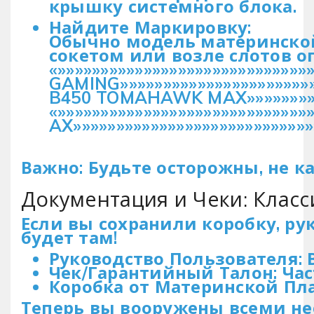
крышку системного блока.
Найдите Маркировку:
Обычно модель материнской
сокетом или возле слотов о
«»»»»»»»»»»»»»»»»»»»»»»»»»»»»
GAMING»»»»»»»»»»»»»»»»»»»»»»»»
B450 TOMAHAWK MAX»»»»»»»»»»»
«»»»»»»»»»»»»»»»»»»»»»»»»»»»»
AX»»»»»»»»»»»»»»»»»»»»»»»»»»»»
Важно: Будьте осторожны, не к
Документация и Чеки: Класс
Если вы сохранили коробку, р
будет там!
Руководство Пользователя: 
Чек/Гарантийный Талон: Ча
Коробка от Материнской Пла
Теперь вы вооружены всеми не