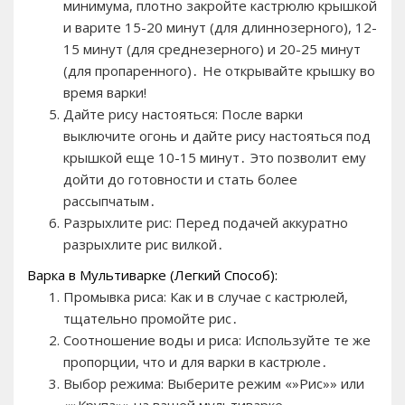
минимума, плотно закройте кастрюлю крышкой
и варите 15-20 минут (для длиннозерного), 12-
15 минут (для среднезерного) и 20-25 минут
(для пропаренного)․ Не открывайте крышку во
время варки!
Дайте рису настояться: После варки
выключите огонь и дайте рису настояться под
крышкой еще 10-15 минут․ Это позволит ему
дойти до готовности и стать более
рассыпчатым․
Разрыхлите рис: Перед подачей аккуратно
разрыхлите рис вилкой․
Варка в Мультиварке (Легкий Способ):
Промывка риса: Как и в случае с кастрюлей,
тщательно промойте рис․
Соотношение воды и риса: Используйте те же
пропорции, что и для варки в кастрюле․
Выбор режима: Выберите режим «»Рис»» или
«»Крупа»» на вашей мультиварке․