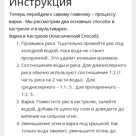
Инструкция
Теперь перейдем к самому главному – процессу
варки․ Мы рассмотрим два основных способа: в
кастрюле и в мультиварке․
Варка в Кастрюле (Классический Способ):
Промывка риса: Тщательно промойте рис под
холодной водой, пока вода не станет
прозрачной․ Это удалит излишки крахмала․
Соотношение воды и риса: Для длиннозерного
риса обычно используют соотношение 1:2 (1
часть риса на 2 части воды)․ Для
среднезерного – 1:1․5․ Для пропаренного –
1:2․5․
Варка: Поместите рис в кастрюлю, залейте
водой, добавьте щепотку соли и доведите до
кипения на сильном огне․
Уменьшение огня и варка под крышкой: Как
только вода закипит, уменьшите огонь до