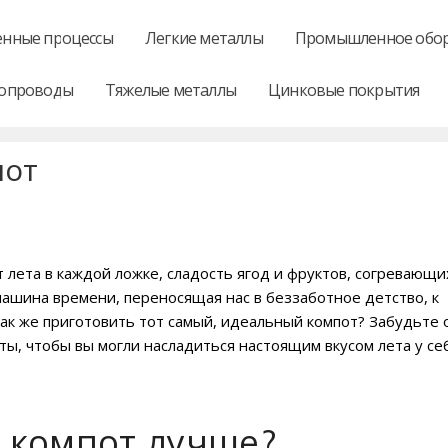
нные процессы
Легкие металлы
Промышленное обо
опроводы
Тяжелые металлы
Цинковые покрытия
пот
 лета в каждой ложке, сладость ягод и фруктов, согревающи
машина времени, переносящая нас в беззаботное детство, к
ак же приготовить тот самый, идеальный компот? Забудьте 
ты, чтобы вы могли насладиться настоящим вкусом лета у се
 компот лучше?