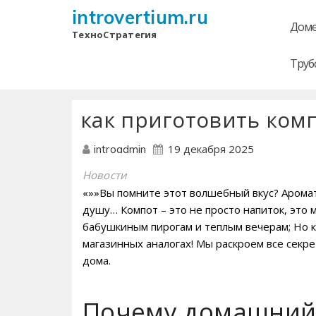
introvertium.ru
Доме
ТехноСтратегия
Труб
как приготовить ком
19 декабря 2025
introadmin
Новости
«»»Вы помните этот волшебный вкус? Аромат
душу… Компот – это не просто напиток, это 
бабушкиным пирогам и теплым вечерам; Но к
магазинных аналогах! Мы раскроем все секре
дома.
Почему домашний