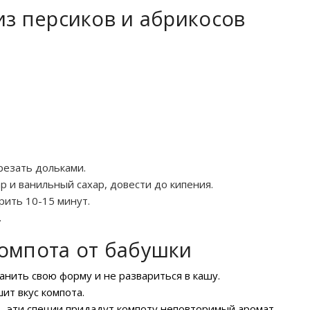
из персиков и абрикосов
резать дольками.
р и ванильный сахар, довести до кипения.
рить 10-15 минут.
.
омпота от бабушки
нить свою форму и не развариться в кашу.
ит вкус компота.
 – эти специи придадут компоту неповторимый аромат.