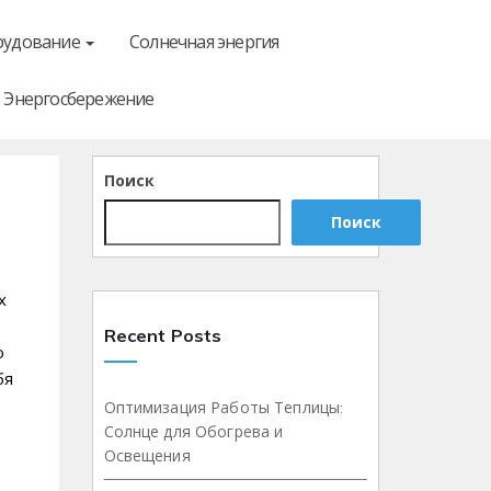
рудование
Солнечная энергия
Энергосбережение
Поиск
Поиск
х
Recent Posts
о
бя
Оптимизация Работы Теплицы:
Солнце для Обогрева и
Освещения