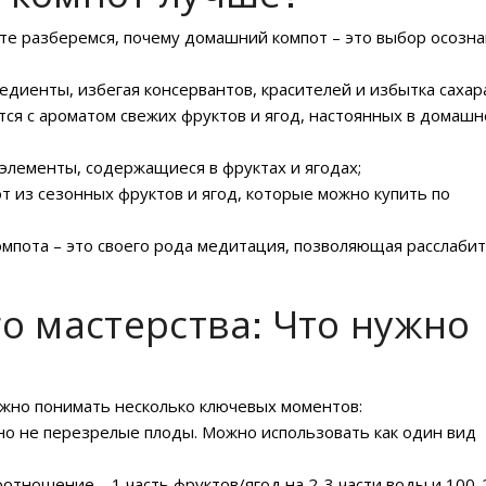
те разберемся, почему домашний компот – это выбор осозн
диенты, избегая консервантов, красителей и избытка сахар
ится с ароматом свежих фруктов и ягод, настоянных в домаш
элементы, содержащиеся в фруктах и ягодах;
т из сезонных фруктов и ягод, которые можно купить по
омпота – это своего рода медитация, позволяющая расслабит
о мастерства: Что нужно
ажно понимать несколько ключевых моментов:
 но не перезрелые плоды. Можно использовать как один вид
отношение – 1 часть фруктов/ягод на 2-3 части воды и 100-