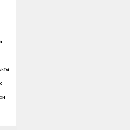
а
укты
во
 он