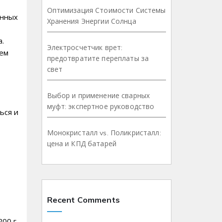
Оптимизация Стоимости Системы
анных
Хранения Энергии Солнца
а.
Электросчетчик врет:
нем
предотвратите переплаты за
свет
Выбор и применение сварных
муфт: экспертное руководство
ься и
Монокристалл vs. Поликристалл:
цена и КПД батарей
Recent Comments
200 г