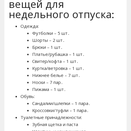
вещей для
недельного отпуска:
Одежда:
Футболки – 5 шт․
Шорты – 2 шт․
Брюки – 1 шт․
Платье/рубашка – 1 шт․
Свитер/кофта – 1 шт․
Куртка/ветровка – 1 шт․
Нижнее белье – 7 шт․
Носки – 7 пар․
Пижама – 1 шт․
Обувь:
Сандалии/шлепки – 1 пара․
Кроссовки/туфли – 1 пара․
Туалетные принадлежности:
Зубная щетка и паста