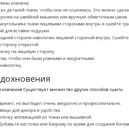
лины клапана).
ех деталей ткани, чтобы они не осыпались. Это можно сдела
трочки на швейной машинке или вручную обметочным швом.
моугольника ткани лицевыми сторонами внутрь и сшейте тр
й для вставки подушки.
задней стороне наволочки лицевой стороной внутрь. Сшейте
 сторону открытой.
очку на лицевую сторону.
ом, чтобы они были ровными и аккуратными.
наволочку.
вдохновения
 клапаном! Существует множество других способов сшить
ариант, но выглядит очень аккуратно и профессионально.
вицы для декора и удобства.
олочку аппликацией из ткани или вышивкой.
Добавьте кисточки или бахрому по краям для создания богем