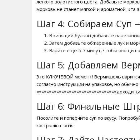
легкого золотистого цвета. Добавьте морко
морковь не станет мягкой и ароматной. Эта 
Шаг 4: Собираем Суп –
В кипящий бульон добавьте нарезанный
Затем добавьте обжаренные лук и морк
Варите еще 5-7 минут, чтобы овощи по
Шаг 5: Добавляем Вер
Это КЛЮЧЕВОЙ момент! Вермишель варится оч
согласно инструкции на упаковке, но обычн
«»»»»»»»»»»»»»»»»»»»»»»»»»»»»»»»доходить»»
Шаг 6: Финальные Штр
Посолите и поперчите суп по вкусу. Попроб
кастрюлю с огня.