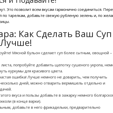
ся и Подавайте!
нут. Это позволит всем вкусам гармонично соединиться. Пер
п по тарелкам, добавьте свежую рубленую зелень и, по жел
рицы.
ра: Как Сделать Ваш Суп
Лучше!
уйте! Мясной бульон сделает суп более сытным, овощной –
листа, попробуйте добавить щепотку сушеного укропа, нем
чуть куркумы для красивого цвета.
астая ошибка! Лучше немного не доварить, чем получить
на несколько дней, можно отварить вермишель отдельно и
дачей.
того вкуса и пользы добавьте в зажарку немного болгарско
кколи (в конце варки).
льным, добавьте в него фрикадельки, предварительно