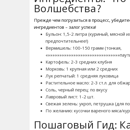
Волшебства?
Прежде чем погрузиться в процесс, убедитес
ингредиентов – залог успеха!
Бульон: 1,5-2 литра (куриный, мясной 
предпочтительнее!)
Вермишель: 100-150 грамм (тонкая,
«»»»»»»»»»»»»»»»»»»»»»»»»»»»»»»»паут
Картофель: 2-3 средних клубня
Морковь: 1 крупная или 2 средних
Лук репчатый: 1 средняя луковица
Растительное масло: 2-3 ст.л. для обжа
Соль, черный перец: по вкусу
Лавровый лист: 1-2 шт.
Свежая зелень: укроп, петрушка (для п
По желанию: кусочки вареного мяса/ку
Пошаговый Гид: Ка