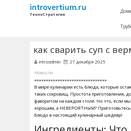
introvertium.ru
Доме
ТехноСтратегия
Труб
как сварить суп с в
27 декабря 2025
introadmin
Новости
«»»»»»»»»»»»»»»»»»»»»»»»»»»»»»»
В мире кулинарии есть блюда, которые остаю
таких сокровищ. Простота приготовления, д
фаворитом на каждом столе. Но что, если мы
хорошим, а НЕВЕРОЯТНЫМ? Приготовьтесь у
блюдо в настоящий кулинарный шедевр!
Ингредиенты: Что