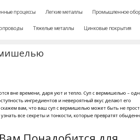
нные процессы
Легкие металлы
Промышленное обо
опроводы
Тяжелые металлы
Цинковые покрытия
ермишелью
тся вне времени, даря уют и тепло. Суп с вермишелью – одн
оступность ингредиентов и невероятный вкус делают его
 скажем вам, что ваш суп с вермишелью может быть не прос
знать все секреты и тонкости, которые превратят обыден
 Вам Понадобится для