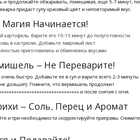
вь и продолжайте обжаривать, помешивая, еще 5-7 минут, по
зажарка придаст супу красивый цвет и неповторимый вкус.
 Магия Начинается!
 картофель. Варите его 10-15 минут до полуготовности.
овь в кастрюлю. Добавьте лавровый лист.
лностью приготовились и обменялись вкусами.
мишель – Не Переварите!
ень быстро. Добавьте ее в суп и варите всего 2-3 минуты 
о не дольше!). Помните, что вермишель продолжит
»»»»»»»»»»»»»»»»»»»»»»»»»»»»»» и после снятия с огня.
ихи – Соль, Перец и Аромат
уйте и при необходимости скорректируйте приправы. Снимите