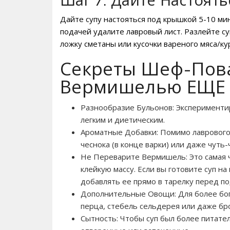
Шаг 7: Дайте Настоять
Дайте супу настояться под крышкой 5-10 ми
подачей удалите лавровый лист. Разлейте су
ложку сметаны или кусочки вареного мяса/ку
Секреты Шеф-Пова
Вермишелью ЕЩЕ 
Разнообразие Бульонов: Экспериментир
легким и диетическим.
Ароматные Добавки: Помимо лаврового 
чеснока (в конце варки) или даже чуть-
Не Переварите Вермишель: Это самая ч
клейкую массу. Если вы готовите суп 
добавлять ее прямо в тарелку перед по
Дополнительные Овощи: Для более бога
перца, стебель сельдерея или даже бро
Сытность: Чтобы суп был более питате