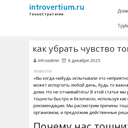
introvertium.ru
Доме
ТехноСтратегия
Труб
как убрать чувство 
6 декабря 2025
introadmin
Новости
«Вы когда-нибудь испытывали это неприятн
может испортить любой день‚ будь то важна
дома. Но не отчаивайтесь! В этой статье мы
тошноты быстро и безопасно‚ используя ка
рекомендации. Мы рассмотрим причины тошн
организмом‚ и предложим действенные реше
Почему нас тошни