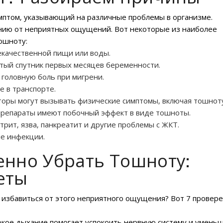
симптом‚ указывающий на различные проблемы в организме.
нию от неприятных ощущений. Вот некоторые из наиболее
ошноту:
качественной пищи или воды.
тый спутник первых месяцев беременности.
головную боль при мигрени.
е в транспорте.
кторы могут вызывать физические симптомы‚ включая тошнот
препараты имеют побочный эффект в виде тошноты.
рит‚ язва‚ панкреатит и другие проблемы с ЖКТ.
е инфекции.
енно Убрать Тошноту:
еты
е избавиться от этого неприятного ощущения? Вот 7 провер
кое дыхание помогает успокоить нервную систему и умень