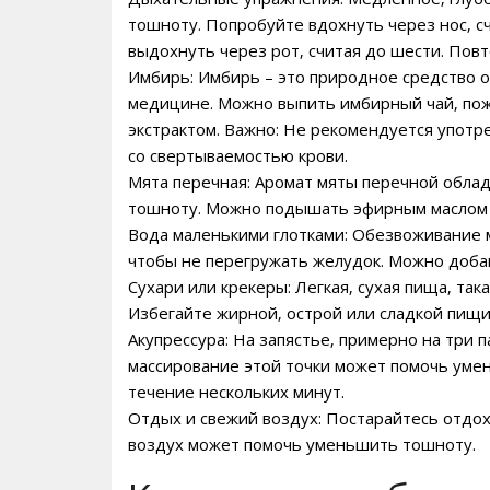
тошноту. Попробуйте вдохнуть через нос‚ с
выдохнуть через рот‚ считая до шести. Повт
Имбирь: Имбирь – это природное средство 
медицине. Можно выпить имбирный чай‚ пож
экстрактом. Важно: Не рекомендуется употр
со свертываемостью крови.
Мята перечная: Аромат мяты перечной обл
тошноту. Можно подышать эфирным маслом м
Вода маленькими глотками: Обезвоживание 
чтобы не перегружать желудок. Можно добав
Сухари или крекеры: Легкая‚ сухая пища‚ так
Избегайте жирной‚ острой или сладкой пищи
Акупрессура: На запястье‚ примерно на три п
массирование этой точки может помочь уме
течение нескольких минут.
Отдых и свежий воздух: Постарайтесь отдох
воздух может помочь уменьшить тошноту.