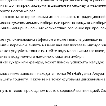
читая до четырех‚ задержать дыхание на секунду и медленн
орите несколько раз.
от тошноты‚ которое веками использовалось в традиционной
евать кусочек свежего имбиря или принять капсулы с имбир
еблять имбирь в больших количествах‚ особенно при пробле
адает успокаивающим эффектом и может помочь уменьшить
яты перечной‚ выпить мятный чай или пожевать мятную жв
может усугубить тошноту. Пейте воду маленькими глотками‚
ить в воду немного лимонного сока или имбиря.
ая как сухари или крекеры‚ может помочь успокоить желудок.
.
альца ниже запястья‚ находится точка P6 (Нэйгуань). Аккура
ньшить тошноту. Нажмите на точку круговыми движениями в
нуть в тихом‚ прохладном месте с хорошей вентиляцией. С