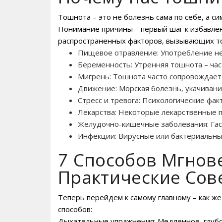
Тошнота – это не болезнь сама по себе‚ а 
Понимание причины – первый шаг к избавле
распространенных факторов‚ вызывающих т
Пищевое отравление: Употребление не
Беременность: Утренняя тошнота – час
Мигрень: Тошнота часто сопровождает 
Движение: Морская болезнь‚ укачивани
Стресс и тревога: Психологические фа
Лекарства: Некоторые лекарственные 
Желудочно-кишечные заболевания: Гаст
Инфекции: Вирусные или бактериальны
7 Способов Мгнов
Практические Сов
Теперь перейдем к самому главному – как ж
способов:
Дыхательные упражнения: Медленное‚ глубо