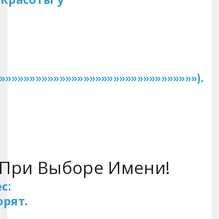
»»»»»»»»»»»»»»»»»»»»»»»»»»»»»»»).
ть При Выборе Имени!
с:
рят.