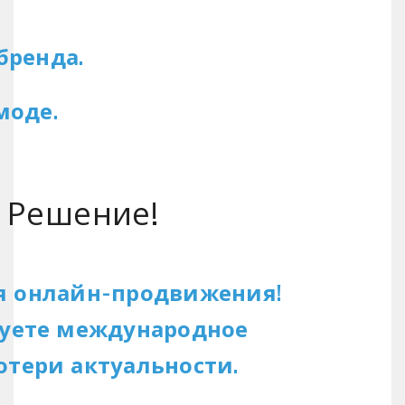
бренда.
моде.
е Решение!
ля онлайн-продвижения!
руете международное
отери актуальности.