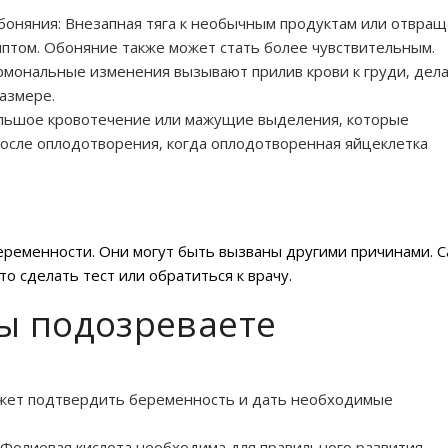
боняния: Внезапная тяга к необычным продуктам или отвра
птом. Обоняние также может стать более чувствительным.
рмональные изменения вызывают прилив крови к груди‚ дела
азмере.
льшое кровотечение или мажущие выделения‚ которые
осле оплодотворения‚ когда оплодотворенная яйцеклетка
еременности. Они могут быть вызваны другими причинами. 
о сделать тест или обратиться к врачу.
вы подозреваете
может подтвердить беременность и дать необходимые
 Фолиевая кислота необходима для правильного развития