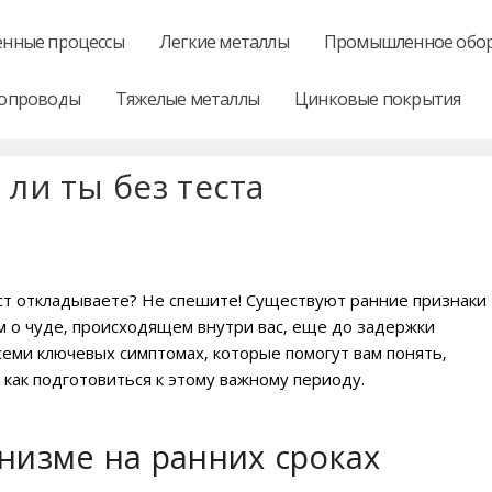
нные процессы
Легкие металлы
Промышленное обо
опроводы
Тяжелые металлы
Цинковые покрытия
 ли ты без теста
ест откладываете? Не спешите! Существуют ранние признаки
м о чуде‚ происходящем внутри вас‚ еще до задержки
семи ключевых симптомах‚ которые помогут вам понять‚
 как подготовиться к этому важному периоду.
низме на ранних сроках