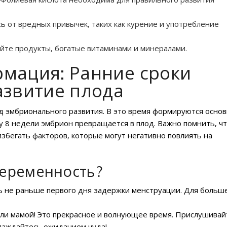
ь от вредных привычек‚ таких как курение и употребление
йте продукты‚ богатые витаминами и минералами.
мация: Ранние сроки
азвитие плода
д эмбрионального развития. В это время формируются осно
у 8 недели эмбрион превращается в плод. Важно помнить‚ чт
избегать факторов‚ которые могут негативно повлиять на
беременность?
ь не раньше первого дня задержки менструации. Для больш
али мамой! Это прекрасное и волнующее время. Прислушивай
слаждайтесь ожиданием чуда!