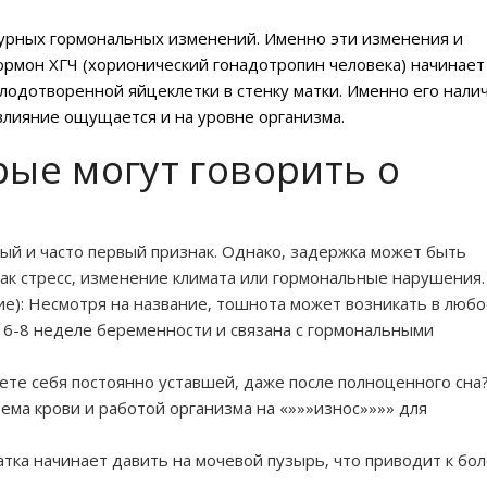
урных гормональных изменений. Именно эти изменения и
ормон ХГЧ (хорионический гонадотропин человека) начинает
лодотворенной яйцеклетки в стенку матки. Именно его нали
влияние ощущается и на уровне организма.
рые могут говорить о
ый и часто первый признак. Однако‚ задержка может быть
как стресс‚ изменение климата или гормональные нарушения.
е): Несмотря на название‚ тошнота может возникать в любо
а 6-8 неделе беременности и связана с гормональными
те себя постоянно уставшей‚ даже после полноценного сна?
ема крови и работой организма на «»»»износ»»»» для
атка начинает давить на мочевой пузырь‚ что приводит к бо