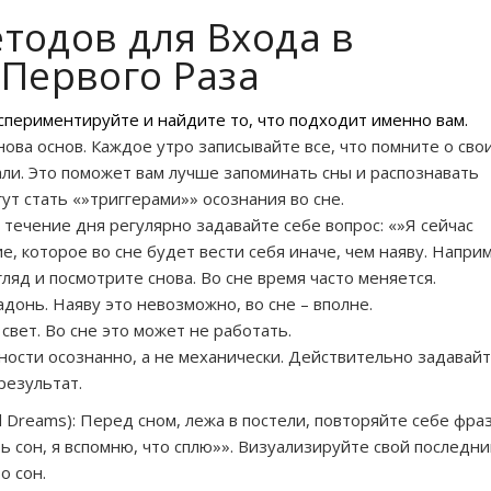
тодов для Входа в
 Первого Раза
кспериментируйте и найдите то, что подходит именно вам.
ова основ. Каждое утро записывайте все, что помните о сво
ли. Это поможет вам лучше запоминать сны и распознавать
т стать «»триггерами»» осознания во сне.
В течение дня регулярно задавайте себе вопрос: «»Я сейчас
е, которое во сне будет вести себя иначе, чем наяву. Наприм
ляд и посмотрите снова. Во сне время часто меняется.
донь. Наяву это невозможно, во сне – вполне.
вет. Во сне это может не работать.
ьности осознанно, а не механически. Действительно задавай
результат.
d Dreams): Перед сном, лежа в постели, повторяйте себе фраз
ь сон, я вспомню, что сплю»». Визуализируйте свой последни
о сон.