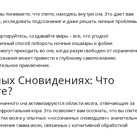
вы понимаете, что спите, находясь внутри сна. Это дает вам
 исследовать подсознание и даже решать личные проблемы
тируйтесь, создавайте миры – все, что угодно!
личный способ побороть ночные кошмары и фобии.
могут приходить во сне, когда разум свободен от ограничен
ознания может привести к глубокому самопознанию.
ательное приключение.
ных Сновидениях: Что
ге?
знанного сна активизируются области мозга, отвечающие за
ронтальная кора. Это позволяет вам осознать, что вы спите
астях мозга у опытных «»осознанных сновидцев»» значительн
ичение гамма-волн, связанных с когнитивной обработкой