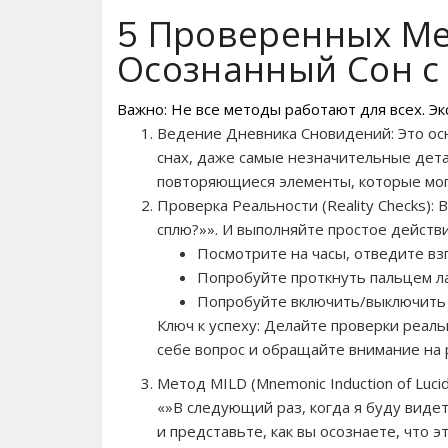
5 Проверенных Ме
Осознанный Сон с
Важно: Не все методы работают для всех. Э
Ведение Дневника Сновидений: Это осн
снах, даже самые незначительные дета
повторяющиеся элементы, которые могу
Проверка Реальности (Reality Checks): 
сплю?»». И выполняйте простое действи
Посмотрите на часы, отведите взг
Попробуйте проткнуть пальцем ла
Попробуйте включить/выключить с
Ключ к успеху: Делайте проверки реал
себе вопрос и обращайте внимание на 
Метод MILD (Mnemonic Induction of Luci
«»В следующий раз, когда я буду видет
и представьте, как вы осознаете, что эт