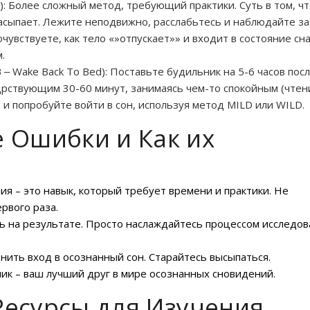
m): Более сложный метод, требующий практики. Суть в том, ч
засыпает. Лежите неподвижно, расслабьтесь и наблюдайте за
увствуете, как тело «»отпускает»» и входит в состояние сна
.
‒ Wake Back To Bed): Поставьте будильник на 5-6 часов пос
рствующим 30-60 минут, занимаясь чем-то спокойным (чтен
 и попробуйте войти в сон, используя метод MILD или WILD.
 Ошибки и Как их
я – это навык, который требует времени и практики. Не
ервого раза.
ь на результате. Просто наслаждайтесь процессом исследов
нить вход в осознанный сон. Старайтесь высыпаться.
ик – ваш лучший друг в мире осознанных сновидений.
есурсы для Изучения