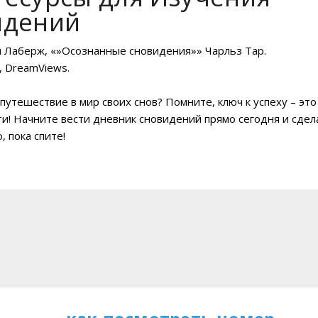
идений
н Лаберж, «»Осознанные сновидения»» Чарльз Тар.
, DreamViews.
утешествие в мир своих снов? Помните, ключ к успеху – это
ти! Начните вести дневник сновидений прямо сегодня и сдел
 пока спите!